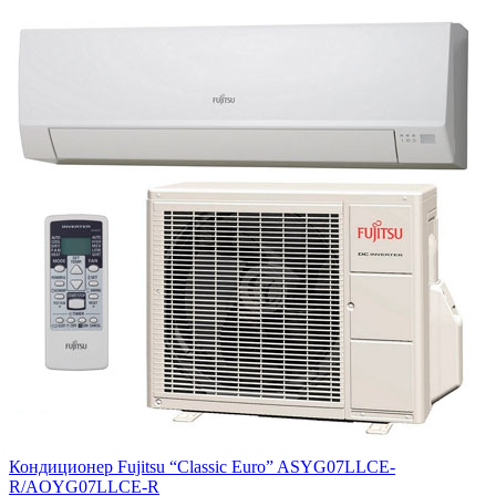
Кондиционер Fujitsu “Classic Euro” ASYG07LLCE-
R/AOYG07LLCE-R