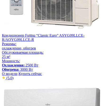
Кондиционер Fujitsu “Classic Euro” ASYG09LLCE-
R/AOYG09LLCE-R
Режимы:
охлаждение, обогрев
Обслуживаемая площадь:
25 м²
Мощность:
Охлаждения:
2500 Вт
Обогрева:
3000 Вт
О модели
Купить сейчас
(5.0)