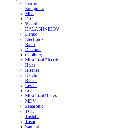
Ferrum
Energolux
Mild
IGC
Vicool
KALASHNIKOV
Denko
Electrolux
Ballu
Daicond
Coolberg
Mitsubishi Electric
Haier
Hisense
Daichi
Bosch
Lessar
LG
Mitsubishi Heavy
MDV
Panasonic
TCL
Toshiba
Tosot
Zanussi