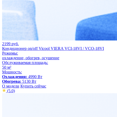
2199 руб.
Кондиционер on/off Vicool VIERA VCI-18VI / VCO-18VI
Режимы:
охлаждение, обогрев, осушение
Обслуживаемая площадь:
50 м²
Мощность:
Охлаждения:
4990 Вт
Обогрева:
5130 Вт
О модели
Купить сейчас
(5.0)