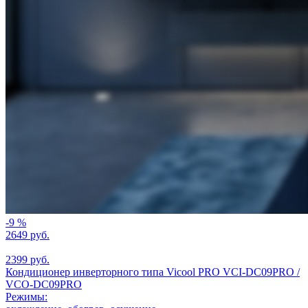
-9 %
2649 руб.
2399 руб.
Кондиционер инверторного типа Vicool PRO VCI-DC09PRO /
VCO-DC09PRO
Режимы: