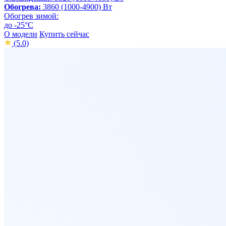
Обогрева:
3860 (1000-4900) Вт
Обогрев зимой:
до -25°С
О модели
Купить сейчас
(5.0)