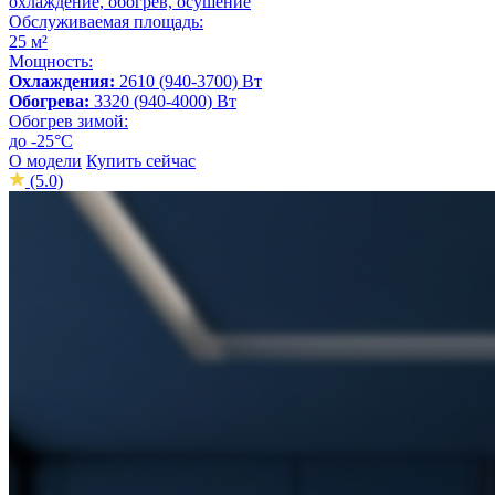
охлаждение, обогрев, осушение
Обслуживаемая площадь:
25 м²
Мощность:
Охлаждения:
2610 (940-3700) Вт
Обогрева:
3320 (940-4000) Вт
Обогрев зимой:
до -25°С
О модели
Купить сейчас
(5.0)