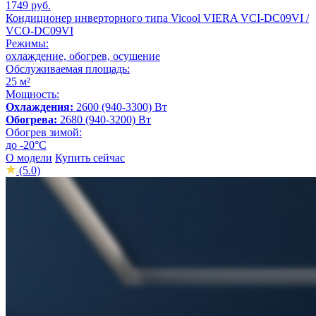
1749 руб.
Кондиционер инверторного типа Vicool VIERA VCI-DC09VI /
VCO-DC09VI
Режимы:
охлаждение, обогрев, осушение
Обслуживаемая площадь:
25 м²
Мощность:
Охлаждения:
2600 (940-3300) Вт
Обогрева:
2680 (940-3200) Вт
Обогрев зимой:
до -20°С
О модели
Купить сейчас
(5.0)