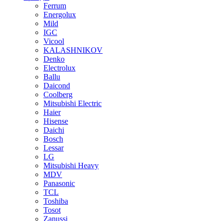
Ferrum
Energolux
Mild
IGC
Vicool
KALASHNIKOV
Denko
Electrolux
Ballu
Daicond
Coolberg
Mitsubishi Electric
Haier
Hisense
Daichi
Bosch
Lessar
LG
Mitsubishi Heavy
MDV
Panasonic
TCL
Toshiba
Tosot
Zanussi