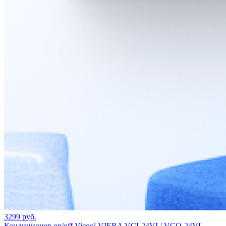
3299 руб.
Кондиционер on/off Vicool VIERA VCI-24VI / VCO-24VI