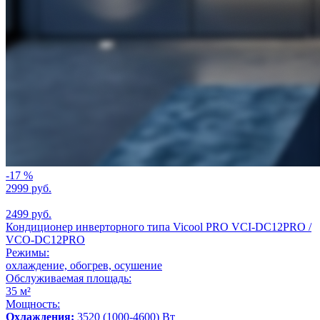
-17 %
2999 руб.
2499 руб.
Кондиционер инверторного типа Vicool PRO VCI-DC12PRO /
VCO-DC12PRO
Режимы:
охлаждение, обогрев, осушение
Обслуживаемая площадь:
35 м²
Мощность:
Охлаждения:
3520 (1000-4600) Вт