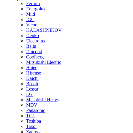
Ferrum
Energolux
Mild
IGC
Vicool
KALASHNIKOV
Denko
Electrolux
Ballu
Daicond
Coolberg
Mitsubishi Electric
Haier
Hisense
Daichi
Bosch
Lessar
LG
Mitsubishi Heavy
MDV
Panasonic
TCL
Toshiba
Tosot
Zanussi