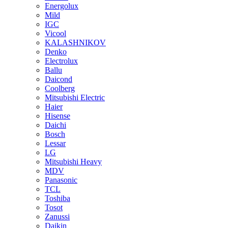
Energolux
Mild
IGC
Vicool
KALASHNIKOV
Denko
Electrolux
Ballu
Daicond
Coolberg
Mitsubishi Electric
Haier
Hisense
Daichi
Bosch
Lessar
LG
Mitsubishi Heavy
MDV
Panasonic
TCL
Toshiba
Tosot
Zanussi
Daikin