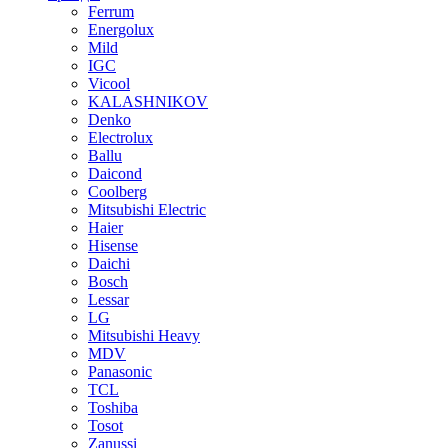
Ferrum
Energolux
Mild
IGC
Vicool
KALASHNIKOV
Denko
Electrolux
Ballu
Daicond
Coolberg
Mitsubishi Electric
Haier
Hisense
Daichi
Bosch
Lessar
LG
Mitsubishi Heavy
MDV
Panasonic
TCL
Toshiba
Tosot
Zanussi