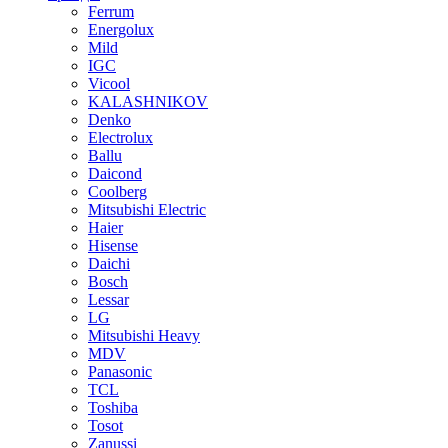
Ferrum
Energolux
Mild
IGC
Vicool
KALASHNIKOV
Denko
Electrolux
Ballu
Daicond
Coolberg
Mitsubishi Electric
Haier
Hisense
Daichi
Bosch
Lessar
LG
Mitsubishi Heavy
MDV
Panasonic
TCL
Toshiba
Tosot
Zanussi