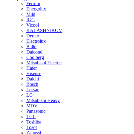
Ferrum
Energolux
Mild
IGC
Vicool
KALASHNIKOV
Denko
Electrolux
Ballu
Daicond
Coolberg
Mitsubishi Electric
Haier
Hisense
Daichi
Bosch
Lessar
LG
Mitsubishi Heavy
MDV
Panasonic
TCL
Toshiba
Tosot
Zanussi